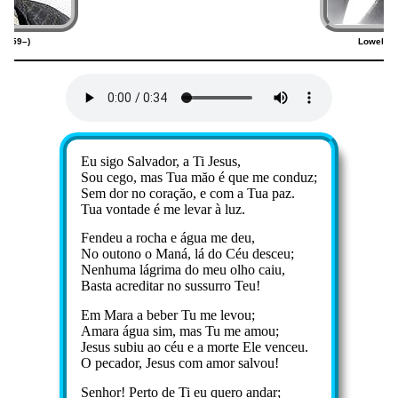
(1959–)
Lowell M
Eu sigo Salvador, a Ti Jesus,
Sou cego, mas Tua măo é que me conduz;
Sem dor no coraçăo, e com a Tua paz.
Tua vontade é me levar à luz.
Fendeu a rocha e água me deu,
No outono o Maná, lá do Céu desceu;
Nenhuma lágrima do meu olho caiu,
Basta acreditar no sussurro Teu!
Em Mara a beber Tu me levou;
Amara água sim, mas Tu me amou;
Jesus subiu ao céu e a morte Ele venceu.
O pecador, Jesus com amor salvou!
Senhor! Perto de Ti eu quero andar;