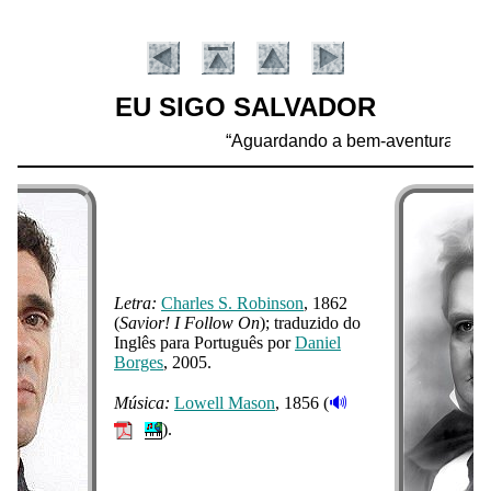
EU SIGO SALVADOR
Aguardando a bem-aventurada espe
Charles S. Robinson
, 1862
(
Savior! I Follow On
);
traduzido do
Inglês para Português por
Daniel
Borges
, 2005.
🔊
Low­ell Ma­son
, 1856 (
).